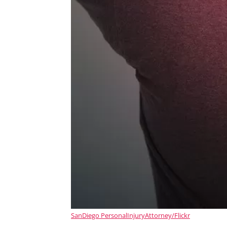
SanDiego PersonalInjuryAttorney/Flickr