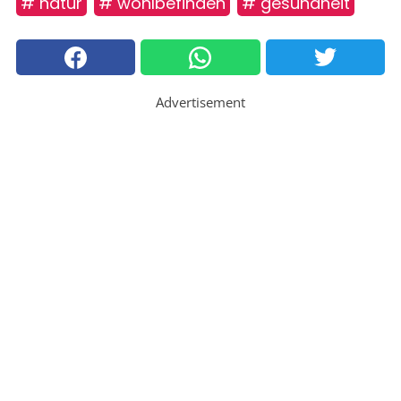
# natur
# wohlbefinden
# gesundheit
Advertisement