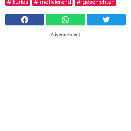
# kurios
# motivierend
# geschichten
Advertisement