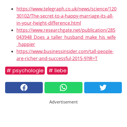
https://www.telegraph.co.uk/news/science/120
30102/The-secret-to-a-happy-marriage-its-all-
in-your-height-difference.html
https://www.researchgate.net/publication/285
043948_Does_a_taller_husband_make_his_wife
_happier
https://www.businessinsider.com/tall-people-
are-richer-and-successful-2015-9?IR=T
# psychologie
# liebe
Advertisement