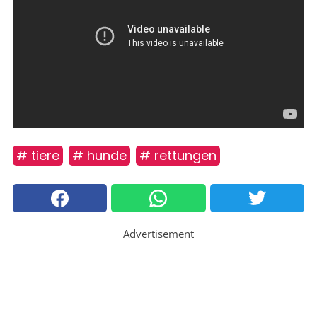
# tiere
# hunde
# rettungen
Advertisement