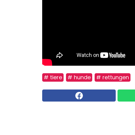
# tiere
# hunde
# rettungen