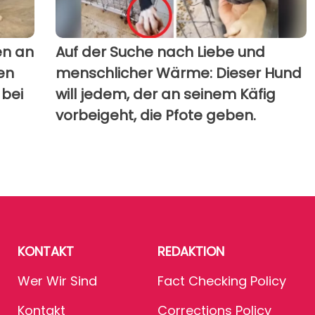
en an
Auf der Suche nach Liebe und
en
menschlicher Wärme: Dieser Hund
 bei
will jedem, der an seinem Käfig
vorbeigeht, die Pfote geben.
KONTAKT
REDAKTION
Wer Wir Sind
Fact Checking Policy
Kontakt
Corrections Policy