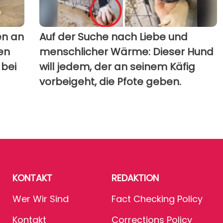
en an
Auf der Suche nach Liebe und
en
menschlicher Wärme: Dieser Hund
 bei
will jedem, der an seinem Käfig
vorbeigeht, die Pfote geben.
KONTAKT
REDAKTION
Wer Wir Sind
Fact Checking Policy
Kontakt
Corrections Policy