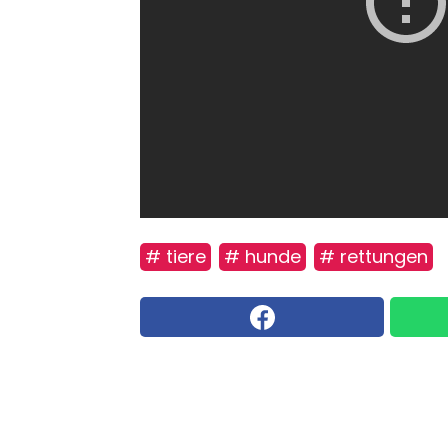
# tiere
# hunde
# rettungen