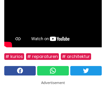
# kurios
# reparaturen
# architektur
Advertisement