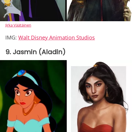
Jirka Väätäinen
IMG:
Walt Disney Animation Studios
9. Jasmin (Aladin)