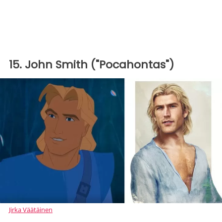
15. John Smith ("Pocahontas")
Jirka Väätäinen