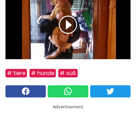
# tiere
# hunde
# süß
Advertisement