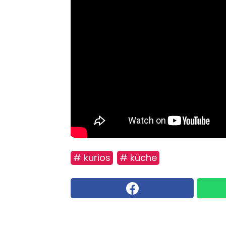
# kurios
# küche