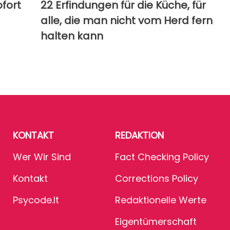
ofort
22 Erfindungen für die Küche, für
alle, die man nicht vom Herd fern
halten kann
KONTAKT
REDAKTION
Wer Wir Sind
Fact Checking Policy
Kontakt
Corrections Policy
Psycode.it
Redaktionelle Werte
Eigentümerschaft