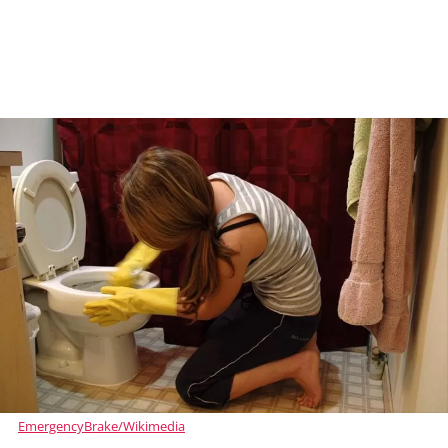
EmergencyBrake/Wikimedia