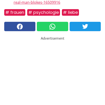
real-man-blokes-16509916
# frauen
# psychologie
# liebe
Advertisement