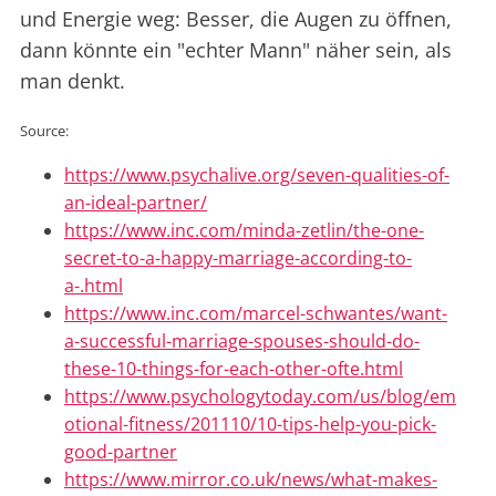
und Energie weg: Besser, die Augen zu öffnen,
dann könnte ein "echter Mann" näher sein, als
man denkt.
Source:
https://www.psychalive.org/seven-qualities-of-
an-ideal-partner/
https://www.inc.com/minda-zetlin/the-one-
secret-to-a-happy-marriage-according-to-
a-.html
https://www.inc.com/marcel-schwantes/want-
a-successful-marriage-spouses-should-do-
these-10-things-for-each-other-ofte.html
https://www.psychologytoday.com/us/blog/em
otional-fitness/201110/10-tips-help-you-pick-
good-partner
https://www.mirror.co.uk/news/what-makes-