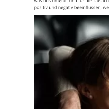
was uns umgibt, und für die Tatsac
positiv und negativ beeinflussen, w