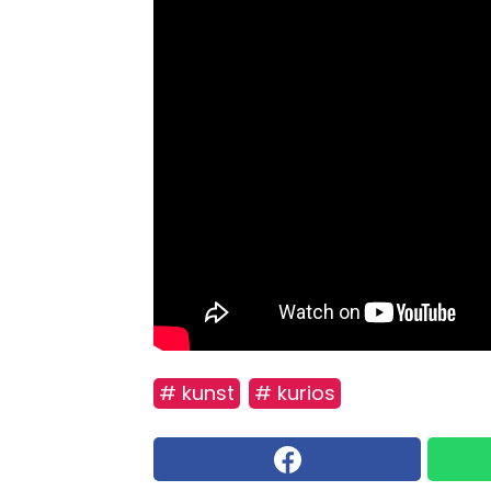
# kunst
# kurios