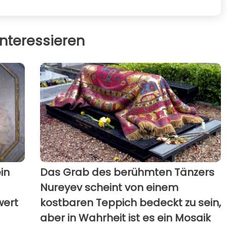
nteressieren
in
Das Grab des berühmten Tänzers
Nureyev scheint von einem
wert
kostbaren Teppich bedeckt zu sein,
aber in Wahrheit ist es ein Mosaik