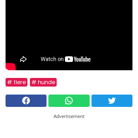
# tiere
# hunde
Advertisement