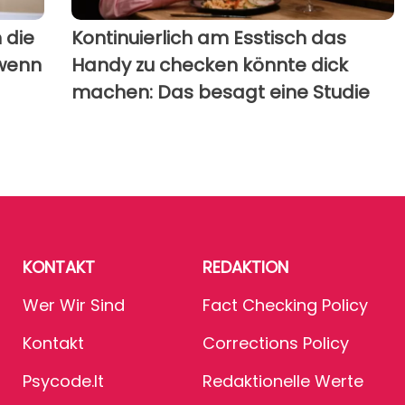
n die
Kontinuierlich am Esstisch das
 wenn
Handy zu checken könnte dick
machen: Das besagt eine Studie
KONTAKT
REDAKTION
Wer Wir Sind
Fact Checking Policy
Kontakt
Corrections Policy
Psycode.it
Redaktionelle Werte