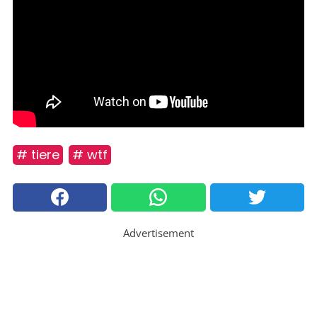
# tiere
# wtf
Advertisement