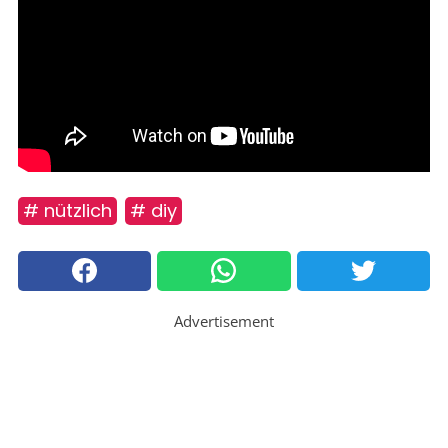
# nützlich
# diy
Advertisement