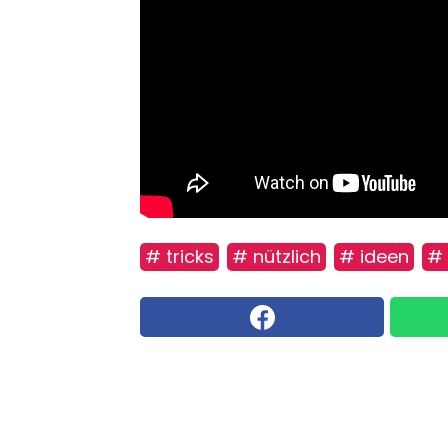
# tricks
# nützlich
# ideen
# 