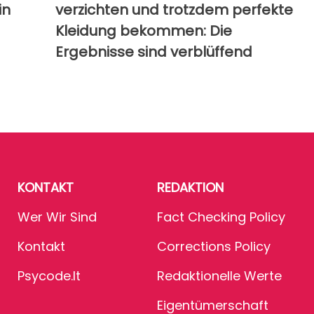
in
verzichten und trotzdem perfekte
Kleidung bekommen: Die
Ergebnisse sind verblüffend
KONTAKT
REDAKTION
Wer Wir Sind
Fact Checking Policy
Kontakt
Corrections Policy
Psycode.it
Redaktionelle Werte
Eigentümerschaft