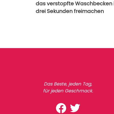
das verstopfte Waschbecken 
drei Sekunden freimachen
Das Beste, jeden Tag,
für jeden Geschmack.