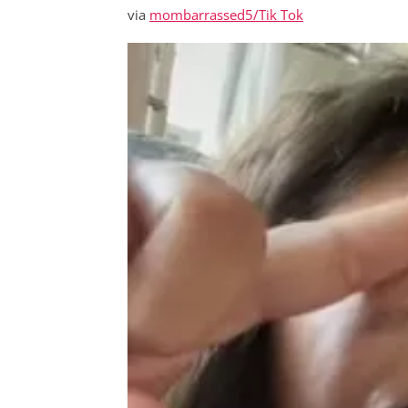
via
mombarrassed5/Tik Tok