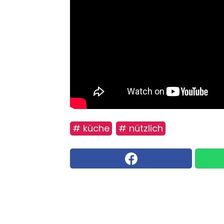
# küche
# nützlich