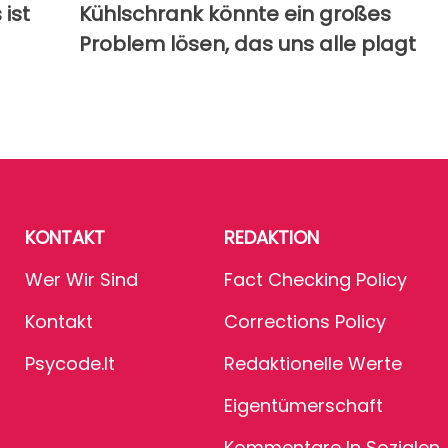
 ist
Kühlschrank könnte ein großes
Problem lösen, das uns alle plagt
KONTAKT
REDAKTION
Wer Wir Sind
Fact Checking Policy
Kontakt
Corrections Policy
Psycode.it
Redaktionelle Werte
Eigentümerschaft
Kommentare In Sozialen