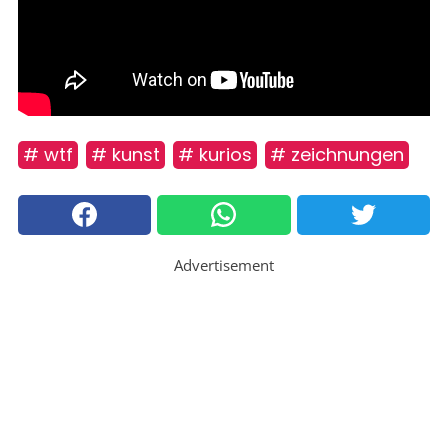
# wtf
# kunst
# kurios
# zeichnungen
Advertisement