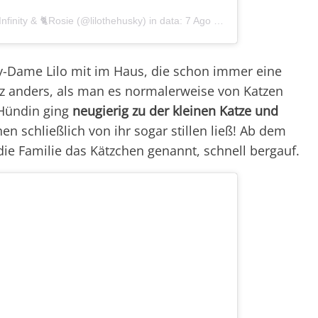
Infinity & 🐈Rosie (@lilothehusky)
in data:
7 Ago 2015 alle ore 6:33 PDT
y-Dame Lilo mit im Haus, die schon immer eine
nz anders, als man es normalerweise von Katzen
Hündin ging
neugierig zu der kleinen Katze und
hen schließlich von ihr sogar stillen ließ! Ab dem
die Familie das Kätzchen genannt, schnell bergauf.