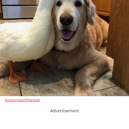
boopyouonthenose
Advertisement