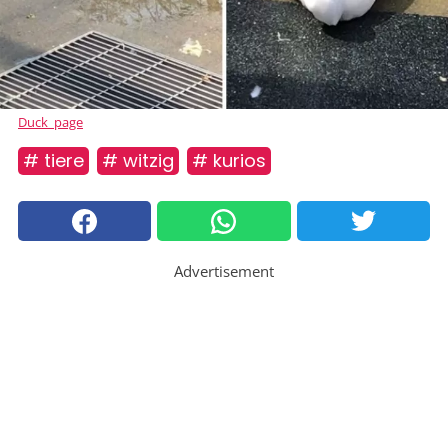
Duck_page
# tiere
# witzig
# kurios
Advertisement