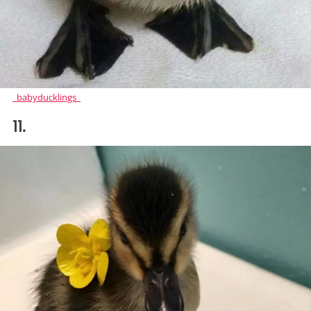
_babyducklings_
11.