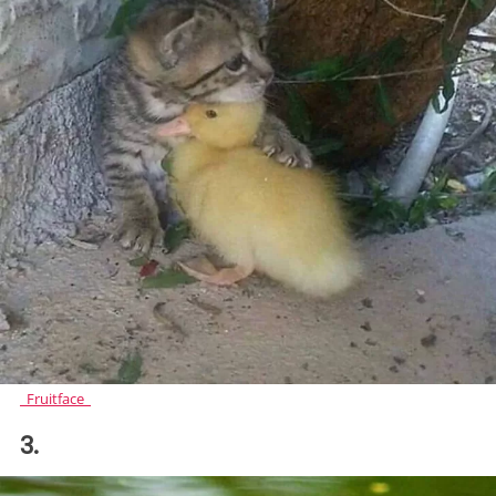
_Fruitface_
3.