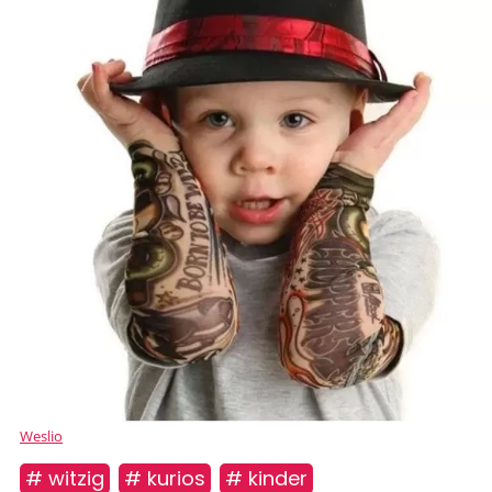
Weslio
# witzig
# kurios
# kinder