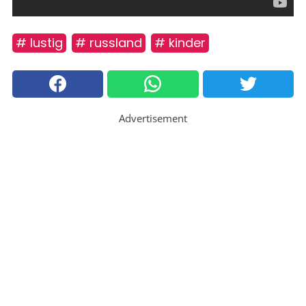
# lustig
# russland
# kinder
Advertisement