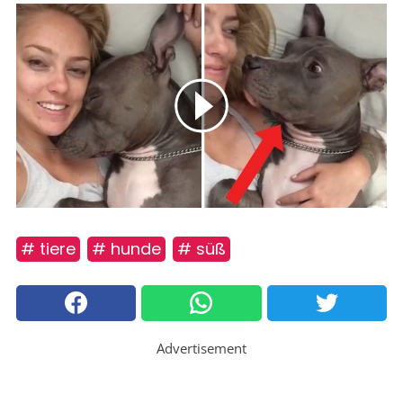
# tiere
# hunde
# süß
Advertisement