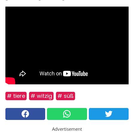
# tiere
# witzig
# süß
Advertisement