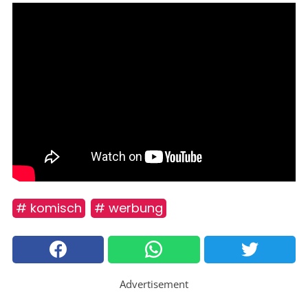
# komisch
# werbung
Advertisement