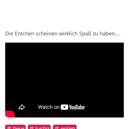
Die Entchen scheinen wirklich Spaß zu haben....
# tiere
# lustig
# enten