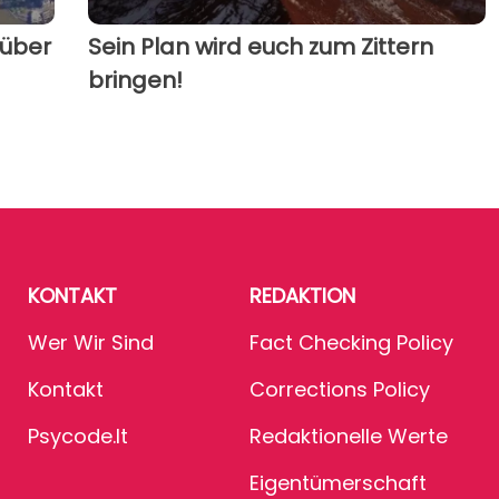
 über
Sein Plan wird euch zum Zittern
bringen!
KONTAKT
REDAKTION
Wer Wir Sind
Fact Checking Policy
Kontakt
Corrections Policy
Psycode.it
Redaktionelle Werte
Eigentümerschaft