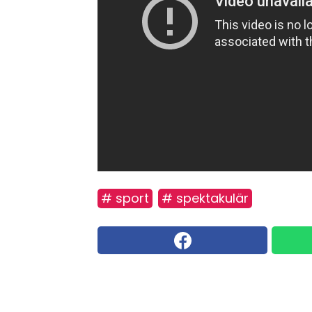
# sport
# spektakulär