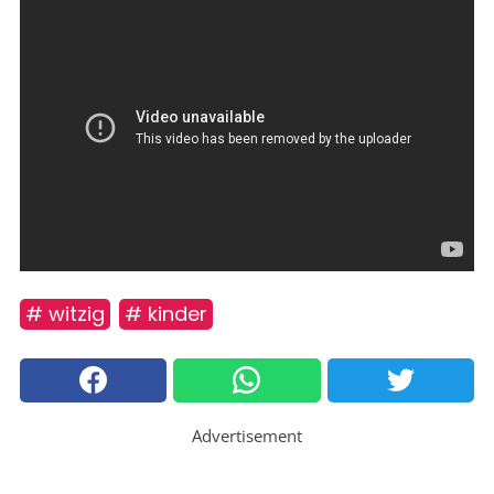
# witzig
# kinder
Advertisement