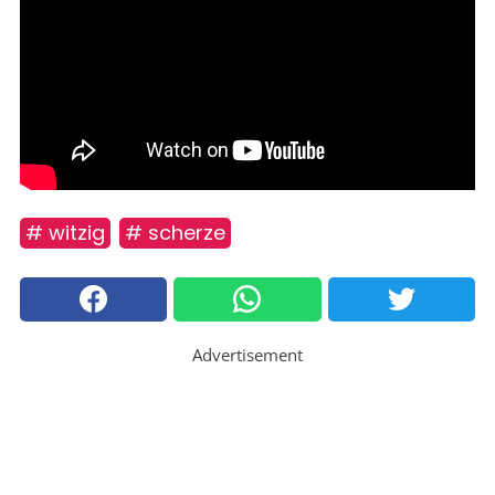
# witzig
# scherze
Advertisement