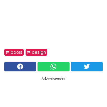
# pools
# design
Advertisement