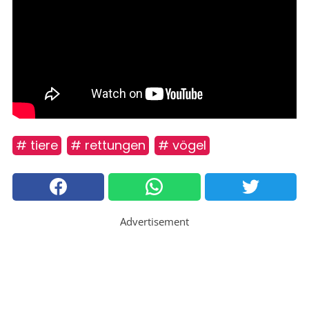
# tiere
# rettungen
# vögel
Advertisement