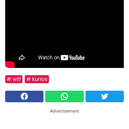
# wtf
# kurios
Advertisement