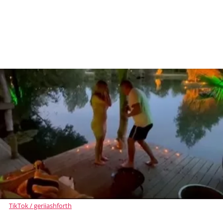
TikTok / geriiashforth