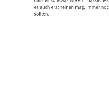
dass es so etwas wie ein "hässliches
es auch erscheinen mag, immer noch
sollten.