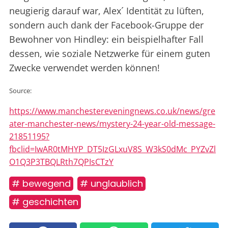
neugierig darauf war, Alex´ Identität zu lüften,
sondern auch dank der Facebook-Gruppe der
Bewohner von Hindley: ein beispielhafter Fall
dessen, wie soziale Netzwerke für einem guten
Zwecke verwendet werden können!
Source:
https://www.manchestereveningnews.co.uk/news/gre
ater-manchester-news/mystery-24-year-old-message-
21851195?
fbclid=IwAR0tMHYP_DT5IzGLxuV8S_W3kS0dMc_PYZvZl
O1Q3P3TBQLRth7QPIsCTzY
# bewegend
# unglaublich
# geschichten