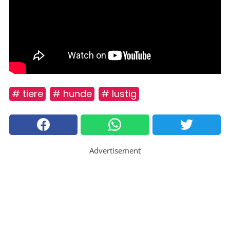
# tiere
# hunde
# lustig
Advertisement