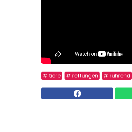
# tiere
# rettungen
# rührend