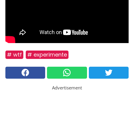
# wtf
# experimente
Advertisement