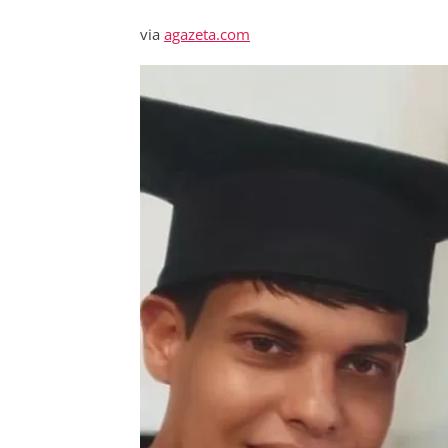
via
agazeta.com