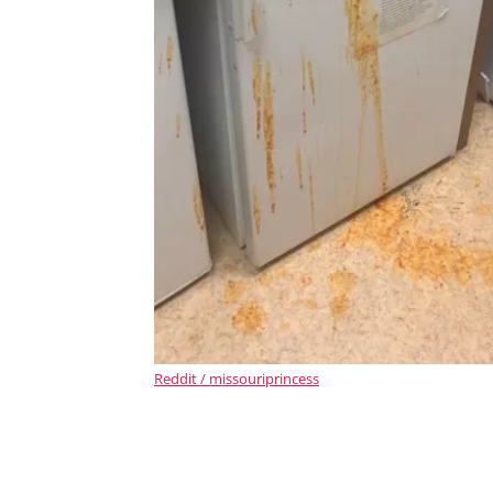
Reddit / missouriprincess