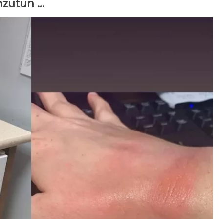
utun ...