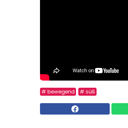
# bewegend
# süß