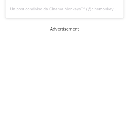
Un post condiviso da Cinema Monkeys™ (@cinemonkeys)
in dat
Advertisement