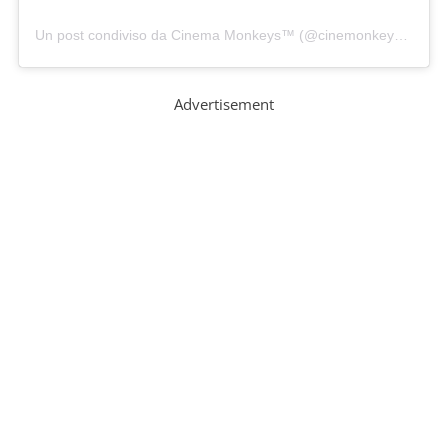
Un post condiviso da Cinema Monkeys™ (@cinemonkeys)
in dat
Advertisement