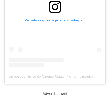
Visualizza questo post su Instagram
Un post condiviso da Cinema Magic (@cinema.magic)
in data:
19
Advertisement