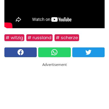
# witzig
# russland
# scherze
Advertisement