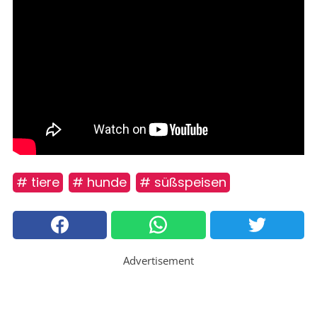
# tiere
# hunde
# süßspeisen
Advertisement