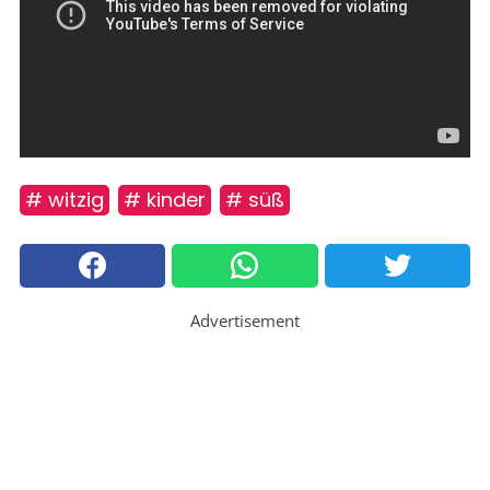
# witzig
# kinder
# süß
Advertisement